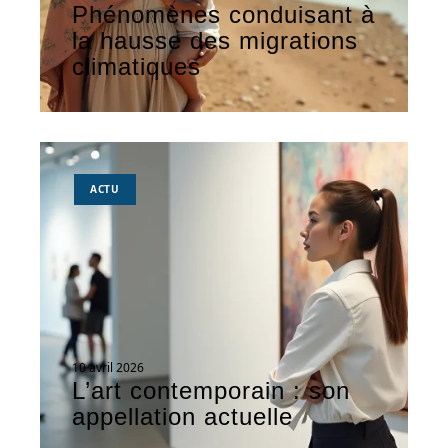
Phénomènes conduisant à
la hausse des migrations
climatiques
ACTU
10 avril 2026
L’art contemporain : son
appellation actuelle