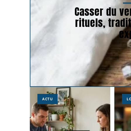
Casser du ver
rituels, trad
ex
ACTU
L