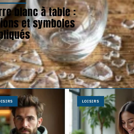
re blanc à table :
itions et symboles
pliqués
OISIRS
LOISIRS