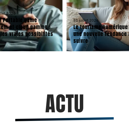
illet 2026
y Portable game
31 juillet 2026
tem et cloud gaming :
Le tourisme numérique 
les vraies possibilités
une nouvelle tendance 
suivre
ACTU