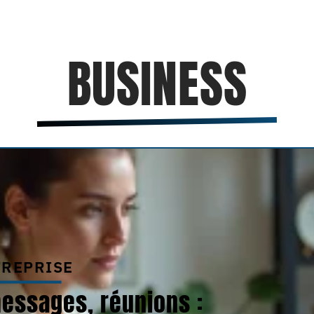
BUSINESS
TREPRISE
essages, réunions :