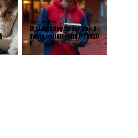
30 juillet 2026
:
Et si Amazing Spider Man 3
à
movie sortait enfin en 2026
?