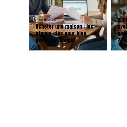
31 ju
Son
1 août 2026
Acheter une maison : les
sys
étapes clés pour bien
quel
gérer son budget
?