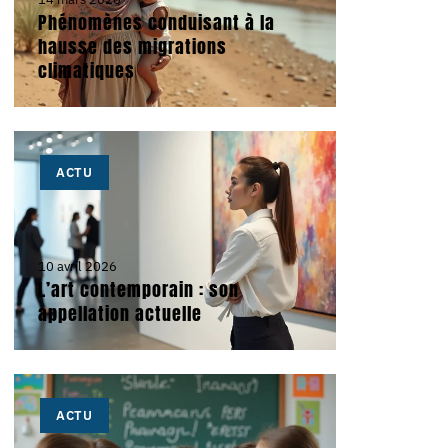
Phénomènes conduisant à la
hausse des migrations
climatiques
ACTU
10 avril 2026
L’art contemporain : son
appellation actuelle
ACTU